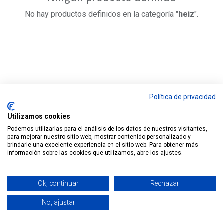
No hay productos definidos en la categoría "
heiz
".
Política de privacidad
Utilizamos cookies
Podemos utilizarlas para el análisis de los datos de nuestros visitantes,
para mejorar nuestro sitio web, mostrar contenido personalizado y
brindarle una excelente experiencia en el sitio web. Para obtener más
información sobre las cookies que utilizamos, abre los ajustes.
Nuestros productos y servicios
Ok, continuar
Rechazar
Inicio
No, ajustar
Contacte con nosotros